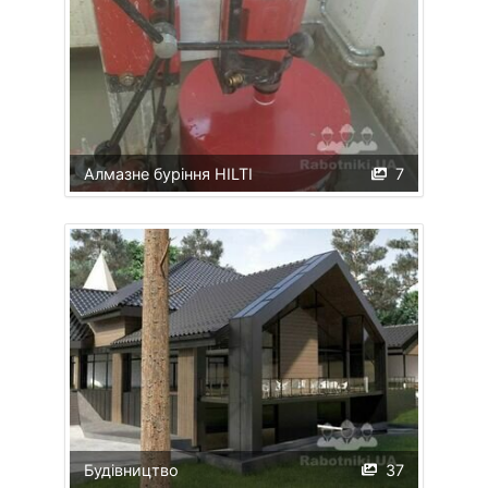
Алмазне буріння HILTI
7
Будівництво
37