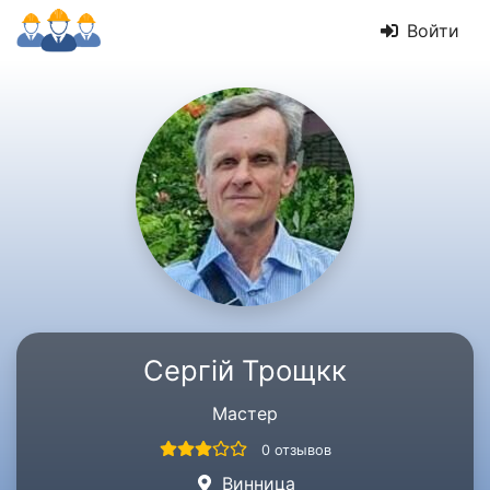
Войти
Сергій Трощкк
Мастер
0 отзывов
Винница