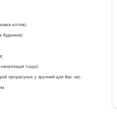
овка котлів).
 будинків):
в;
 каналізація тощо).
ній прорахунок у зручний для Вас час.
ом.