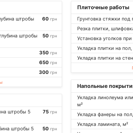
Плиточные работы
лубина штробы
60
Грунтовка стяжки под 
грн
Резка плитки, шлифовка
 глубина штробы
50
грн
Установка уголков при 
Укладка плитки на пол,
350
грн
Укладка плитки на стен
650
грн
300
грн
ны
Напольные покрыти
Укладка линолеума или
м²
ина штробы 5
75
грн
Укладка фанеры на пол,
Укладка ламината, м²
бина штробы 5
50
грн