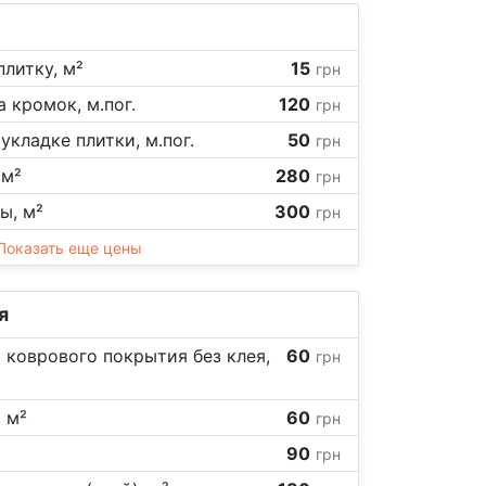
плитку, м²
15
грн
 кромок, м.пог.
120
грн
укладке плитки, м.пог.
50
грн
 м²
280
грн
ы, м²
300
грн
Показать еще цены
я
 коврового покрытия без клея,
60
грн
 м²
60
грн
90
грн