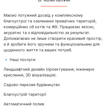
Маємо потужний досвід у комплексному
благоустрої та озелененні приватних територій,
комерційних об єктів та ЖК. Працюємо якісно,
акуратно та з відповідальністю за результат.
Допомагаємо не лише створити красивий простір,
а й зробити його зручним та функціональним для
щоденного життя та ваших потреб.
🔹 Наші послуги:
Ландшафтний дизайн (проектування, інженерні
креслення, 3D візуалізація).
Садово-паркове будівництво
Благоустрій території
Автоматичний полив