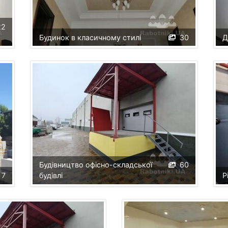
22
Будинок в класичному стилі
30
Д
Будівництво офісно-складської
60
7
будівлі
Р