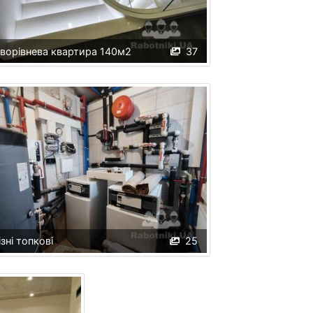
ворівнева квартира 140м2
37
ізні топкові
25