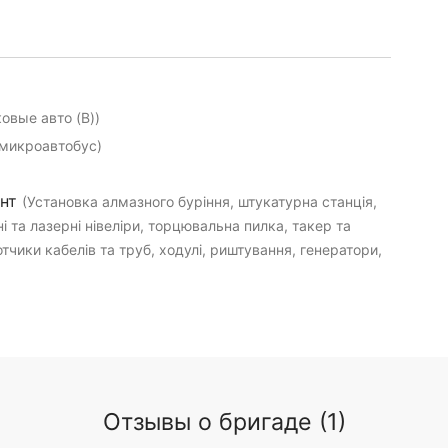
ковые авто (B))
микроавтобус)
ент
(Установка алмазного буріння, штукатурна станція,
і та лазерні нівеліри, торцювальна пилка, такер та
тчики кабелів та труб, ходулі, риштування, генератори,
Отзывы о бригаде (1)