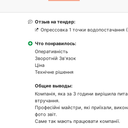
Отзыв на тендер:
Опрессовка 1 точки водопостачання 
Что понравилось:
Оперативність
Зворотній Зв'язок
Ціна
Технічне рішення
Общие выводы:
Компанія, яка за 3 години вирішила пит
втручання.
Професійні майстри, які приїхали, вико
фото звіт.
Саме так мають працювати компанії.