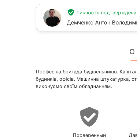
Личность подтверждена
Демченко Антон Володим
О
Професіна бригада будівельників. Капіта
будинків, офісів. Машинна штукатурка, ст
виконуємо своїм обладнанням.
Проверенный
Дав