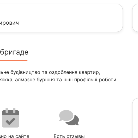
ирович
 бригаде
льне будівництво та оздоблення квартир,
яжка, алмазне буріння та інші профільні роботи
но на сайте
Есть отзывы