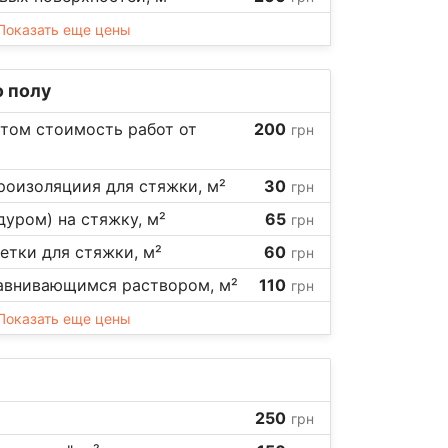
Показать еще цены
 полу
итом стоимость работ от
200
грн
роизоляциия для стяжки, м²
30
грн
дуром) на стяжку, м²
65
грн
тки для стяжки, м²
60
грн
авнивающимся раствором, м²
110
грн
Показать еще цены
250
грн