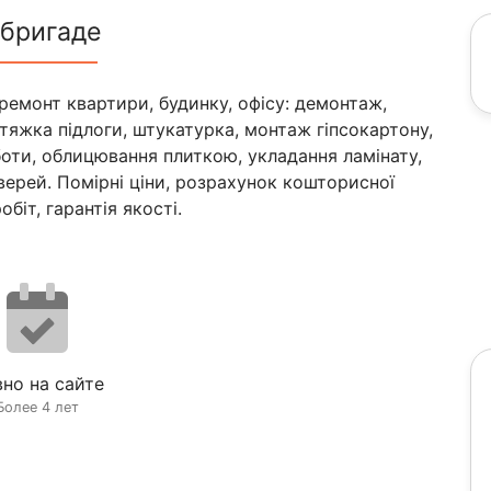
 бригаде
емонт квартири, будинку, офісу: демонтаж,
стяжка підлоги, штукатурка, монтаж гіпсокартону,
боти, облицювання плиткою, укладання ламінату,
дверей. Помірні ціни, розрахунок кошторисної
біт, гарантія якості.
но на сайте
Более 4 лет