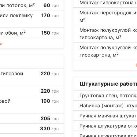
Монтаж гипсокартона н
ли потолок, м²
60
грн
Монтаж перегородок из
 или поклейку
170
грн
м²
Монтаж полукруглой ко
ли обои, м²
150
грн
гипсокартона, м²
ны
Монтаж полукруглой к
гисокартона, м²
 гипсовой
220
грн
Штукатурные работ
220
грн
Грунтовка стен, потолк
овой
190
грн
Набивка (монтаж) штук
Ручная маячная штукату
205
грн
Ручная штукатурка отко
330
грн
Ручная штукатурка кри