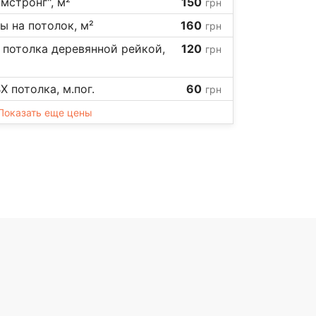
мстронг", м²
150
грн
ы на потолок, м²
160
грн
 потолка деревянной рейкой,
120
грн
 потолка, м.пог.
60
грн
Показать еще цены