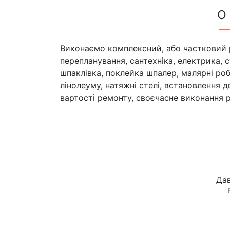
О
Виконаємо комплексний, або частковий р
перепланування, сантехніка, електрика, 
шпаклівка, поклейка шпалер, малярні ро
лінолеуму, натяжні стелі, встановлення 
вартості ремонту, своєчасне виконання ро
Дав