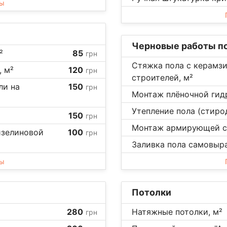
ны
Черновые работы по
²
85
грн
Стяжка пола с керамз
, м²
120
грн
строителей, м²
ли на
150
грн
Монтаж плёночной гид
Утепление пола (стиро
150
грн
Монтаж армирующей се
изелиновой
100
грн
Заливка пола самовыр
ны
Потолки
280
Натяжные потолки, м²
грн