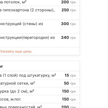
а потолок, м²
200
грн
 гипсокартона (2 стороны),
250
грн
нструкций (стены) из
300
грн
онструкции(перегородки) из
340
грн
Показать еще цены
ы
а (1 слой) под штукатурку, м²
15
грн
атурной сетки, м²
50
грн
рка (до 2 см), м²
150
грн
сов, м.пог.
150
грн
вых поверхностей, м²
200
грн