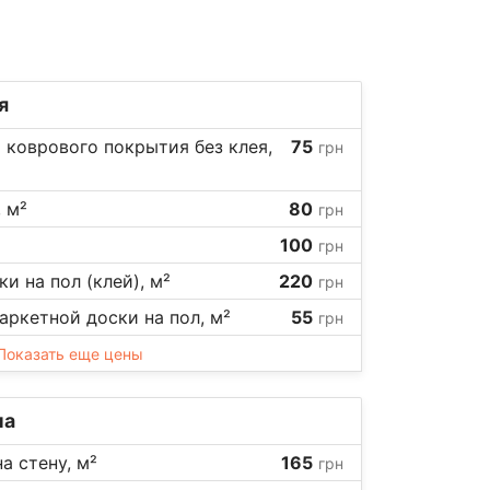
я
 коврового покрытия без клея,
75
грн
 м²
80
грн
100
грн
и на пол (клей), м²
220
грн
аркетной доски на пол, м²
55
грн
Показать еще цены
на
а стену, м²
165
грн