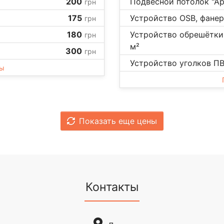
200
Подвесной потолок "Ар
грн
175
Устройство OSB, фанер
грн
180
Устройство обрешётки
грн
м²
300
грн
Устройство уголков ПВХ
ны
Показать еще цены
Контакты