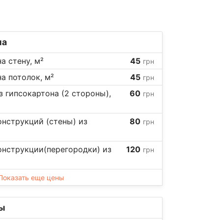
на
а стену, м²
45
грн
а потолок, м²
45
грн
 гипсокартона (2 стороны),
60
грн
нструкций (стены) из
80
грн
онструкции(перегородки) из
120
грн
Показать еще цены
ы