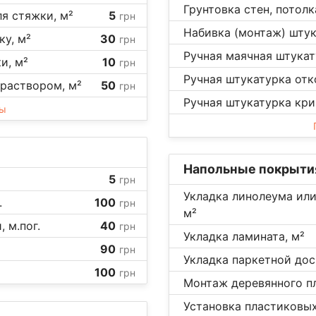
Грунтовка стен, потолк
я стяжки, м²
5
грн
Набивка (монтаж) штук
ку, м²
30
грн
Ручная маячная штукату
и, м²
10
грн
Ручная штукатурка отко
раствором, м²
50
грн
Ручная штукатурка кри
ны
Напольные покрыти
5
грн
Укладка линолеума или
.
100
грн
м²
 м.пог.
40
грн
Укладка ламината, м²
90
грн
Укладка паркетной доск
100
грн
Монтаж деревянного пл
Установка пластиковых 