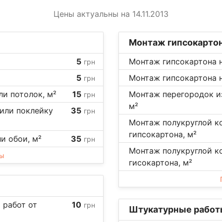
Цены актуальны на 14.11.2013
Монтаж гипсокарто
5
Монтаж гипсокартона н
грн
5
Монтаж гипсокартона н
грн
ли потолок, м²
15
Монтаж перегородок из
грн
м²
 или поклейку
35
грн
Монтаж полукруглой ко
гипсокартона, м²
ли обои, м²
35
грн
Монтаж полукруглой к
ны
гисокартона, м²
 работ от
10
грн
Штукатурные работ