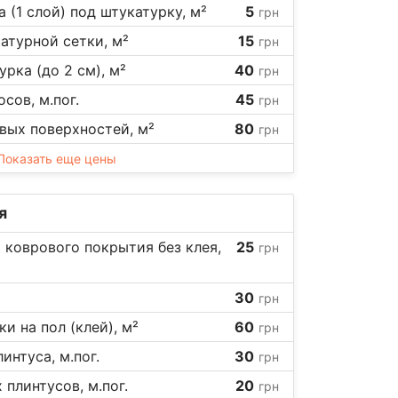
а (1 слой) под штукатурку, м²
5
грн
атурной сетки, м²
15
грн
рка (до 2 см), м²
40
грн
сов, м.пог.
45
грн
вых поверхностей, м²
80
грн
Показать еще цены
я
 коврового покрытия без клея,
25
грн
30
грн
и на пол (клей), м²
60
грн
интуса, м.пог.
30
грн
плинтусов, м.пог.
20
грн