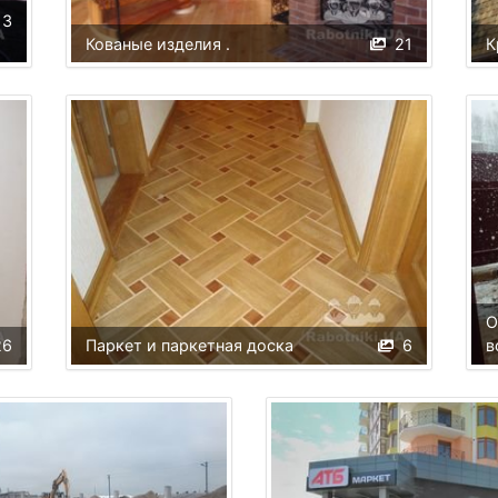
13
Кованые изделия .
21
К
О
26
Паркет и паркетная доска
6
в