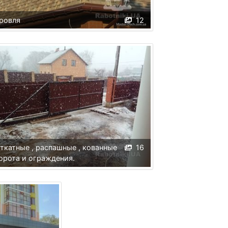
ровля
12
ткатные , распашные , кованные
16
орота и ограждения.