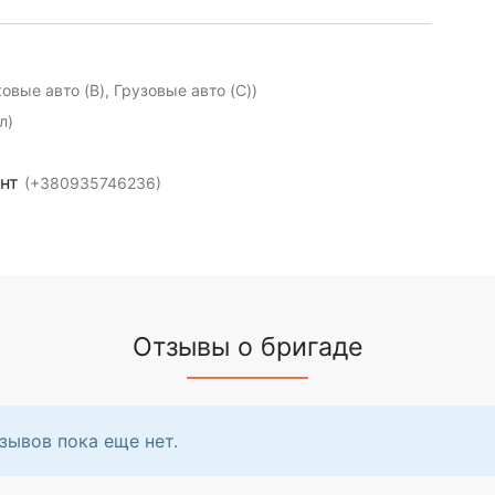
ковые авто (B), Грузовые авто (C))
л)
ент
(+380935746236)
Отзывы о бригаде
зывов пока еще нет.