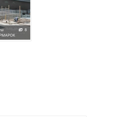
уш
8
АРМАРОК