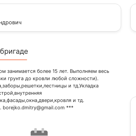
ндрович
 бригаде
м занимается более 15 лет. Выполняем весь
вки грунта до кровли любой сложности).
,заборы,решетки,лестницы и тд.Укладка
строй,внутренняя
ка,фасады,окна,двери,кровля и тд.
borejko.dmitry@gmail.com ***