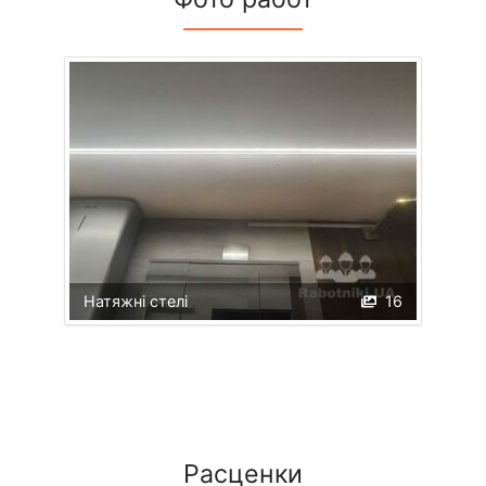
Натяжні стелі
16
Расценки