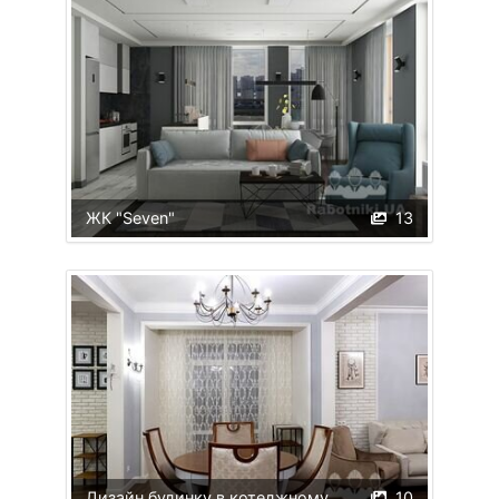
ЖК "Seven"
13
Дизайн будинку в котеджному
10