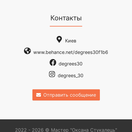
Контакты
Киев
www.behance.net/degrees30f1b6
degrees30
degrees_30
Отправить сообщение
2022 - 2026 © Мастер "Оксана Стукалець"