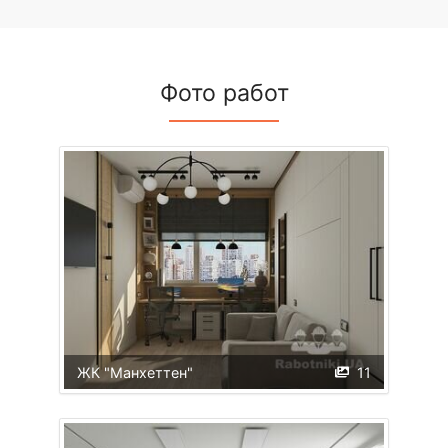
Фото работ
ЖК "Манхеттен"
11