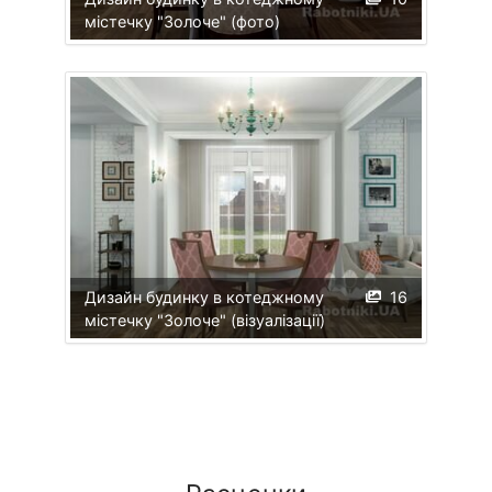
містечку "Золоче" (фото)
Дизайн будинку в котеджному
16
містечку "Золоче" (візуалізації)