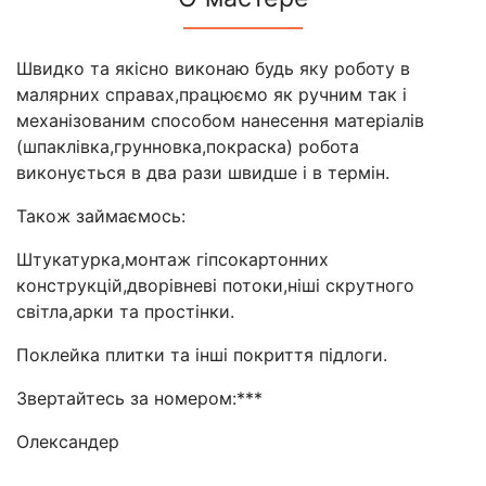
Швидко та якісно виконаю будь яку роботу в
малярних справах,працюємо як ручним так і
механізованим способом нанесення матеріалів
(шпаклівка,грунновка,покраска) робота
виконується в два рази швидше і в термін.
Також займаємось:
Штукатурка,монтаж гіпсокартонних
конструкцій,дворівневі потоки,ніші скрутного
світла,арки та простінки.
Поклейка плитки та інші покриття підлоги.
Звертайтесь за номером:***
Олександер