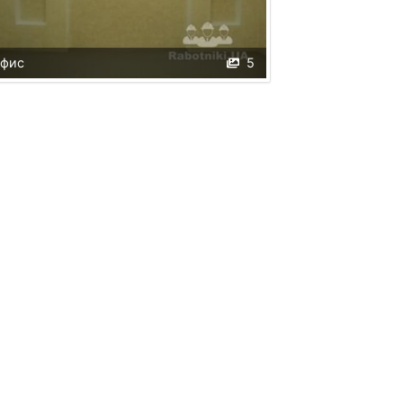
фис
5