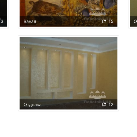
3
Ваная
15
О
Отделка
12