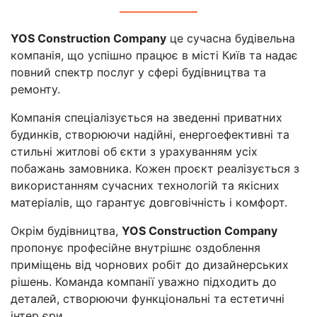
YOS Construction Company
це сучасна будівельна
компанія, що успішно працює в місті Київ та надає
повний спектр послуг у сфері будівництва та
ремонту.
Компанія спеціалізується на зведенні приватних
будинків, створюючи надійні, енергоефективні та
стильні житлові об єкти з урахуванням усіх
побажань замовника. Кожен проєкт реалізується з
використанням сучасних технологій та якісних
матеріалів, що гарантує довговічність і комфорт.
Окрім будівництва,
YOS Construction Company
пропонує професійне внутрішнє оздоблення
приміщень від чорнових робіт до дизайнерських
рішень. Команда компанії уважно підходить до
деталей, створюючи функціональні та естетичні
інтер єри.