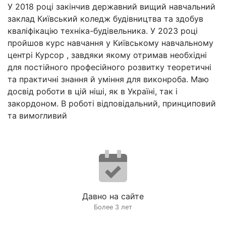
У 2018 році закінчив державний вищий навчальний
заклад Київський коледж будівництва та здобув
кваліфікацію техніка-будівельника. У 2023 році
пройшов курс навчання у Київському навчальному
центрі Курсор , завдяки якому отримав необхідні
для постійного професійного розвитку теоретичні
та практичні знання й уміння для виконроба. Маю
досвід роботи в цій ніші, як в Україні, так і
закордоном. В роботі відповідальний, принциповий
та вимогливий
Давно на сайте
Более 3 лет