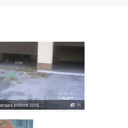
асаднi роботи 2015
11