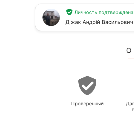
Личность подтверждена
Діжак Андрій Васильович
О
Проверенный
Дав
Б