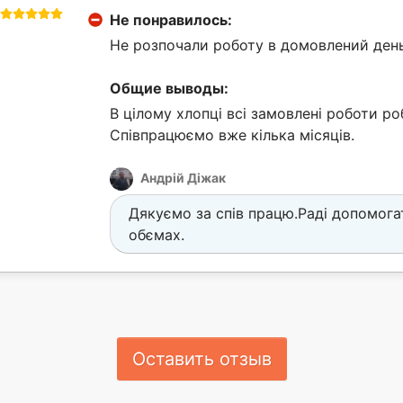
Не понравилось:
Не розпочали роботу в домовлений день
Общие выводы:
В цілому хлопці всі замовлені роботи ро
Співпрацюємо вже кілька місяців.
Андрій Діжак
Дякуємо за спів працю.Раді допомога
обємах.
Оставить отзыв