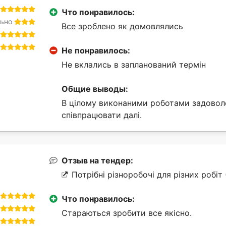
Что понравилось:
ьно
Все зроблено як домовлялись
Не понравилось:
Не вклались в запланований термін
Общие выводы:
В цілому виконаними роботами задовол
співпрацювати далі.
Отзыв на тендер:
Потрібні різноробочі для різних робіт
Что понравилось:
Стараються зробити все якісно.