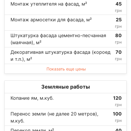
Монтаж утеплителя на фасад, м²
45
грн
Монтаж армосетки для фасада, м²
25
грн
Штукатурка фасада цементно-песчанная
80
(маячная), м²
грн
Декоративная штукатурка фасада (короед
70
и т.п.), м²
грн
Показать еще цены
Земляные работы
Копание ям, м.куб.
120
грн
Перенос земли (не далее 20 метров),
100
м.куб.
грн
Перекоп земли, м²
40