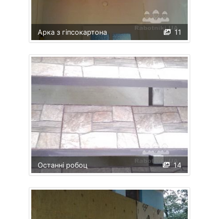
Арка з гіпсокартона
11
Останні робоц
14