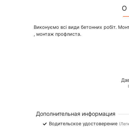
О
Виконуємо всі види бетонних робіт. Мон
, монтаж профлиста.
Дав
Дополнительная информация
Водительское удостоверение
(Лег