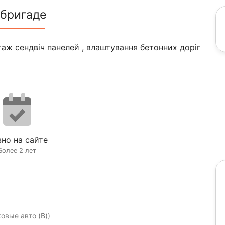
 бригаде
таж сендвіч панелей , влаштування бетонних доріг
но на сайте
Более 2 лет
ковые авто (B))