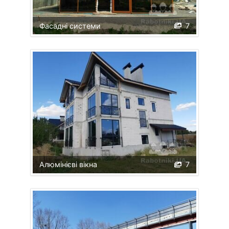
Фасадні системи
7
Алюмінієві вікна
7