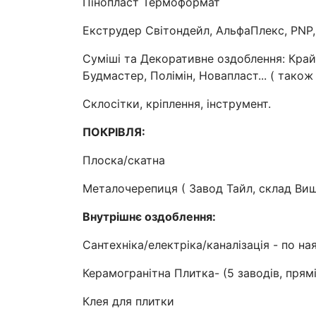
Пінопласт Термоформат
Екструдер Світондейл, АльфаПлекс, PNP,
Суміші та Декоративне оздоблення: Крайз
Будмастер, Полімін, Новапласт... ( також
Склосітки, кріплення, інструмент.
ПОКРІВЛЯ:
Плоска/скатна
Металочерепиця ( Завод Тайл, склад Виш
Внутрішнє оздоблення:
Сантехніка/електріка/каналізація - по ная
Керамогранітна Плитка- (5 заводів, прямі
Клея для плитки