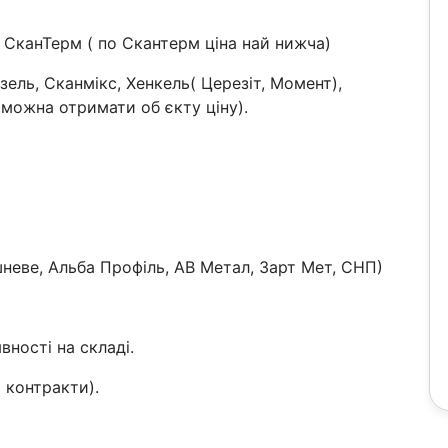
 СканТерм ( по Скантерм ціна най нижча)
ель, Сканмікс, Хенкель( Церезіт, Момент),
 можна отримати об єкту ціну).
неве, Альба Профіль, АВ Метал, Зарт Мет, СНП)
вності на складі.
 контракти).