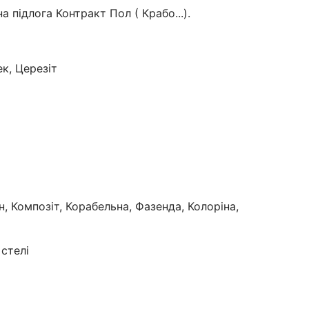
а підлога Контракт Пол ( Крабо...).
ек, Церезіт
, Композіт, Корабельна, Фазенда, Колоріна,
стелі