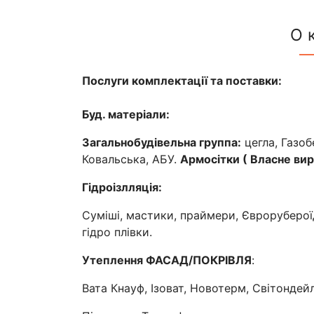
О 
Послуги комплектації та поставки:
Буд. матеріали:
Загальнобудівельна группа:
цегла, Газоб
Ковальська, АБУ.
Армосітки ( Власне вир
Гідроізлляція:
Суміші, мастики, праймери, Євроруберої
гідро плівки.
Утеплення ФАСАД/ПОКРІВЛЯ
:
Вата Кнауф, Ізоват, Новотерм, Світондей