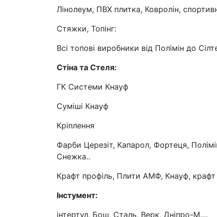
Лінолеум, ПВХ плитка, Ковролін, спортивн
Стяжки, Топінг:
Всі топові виробники від Полімін до Сілт
Стіна та Стеля:
ГК Системи Кнауф
Суміші Кнауф
Кріплення
Фарби Церезіт, Капарол, Фортеця, Полімін
Снежка..
Крафт профіль, Плити АМФ, Кнауф, крафт 
Інстумент:
інтертул, Бош, Сталь, Верк, Дніпро-М....