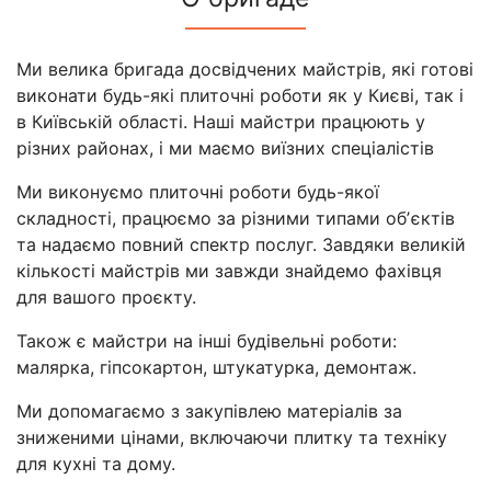
Ми велика бригада досвідчених майстрів, які готові
виконати будь-які плиточні роботи як у Києві, так і
в Київській області. Наші майстри працюють у
різних районах, і ми маємо виїзних спеціалістів
Ми виконуємо плиточні роботи будь-якої
складності, працюємо за різними типами обʼєктів
та надаємо повний спектр послуг. Завдяки великій
кількості майстрів ми завжди знайдемо фахівця
для вашого проєкту.
Також є майстри на інші будівельні роботи:
малярка, гіпсокартон, штукатурка, демонтаж.
Ми допомагаємо з закупівлею матеріалів за
зниженими цінами, включаючи плитку та техніку
для кухні та дому.