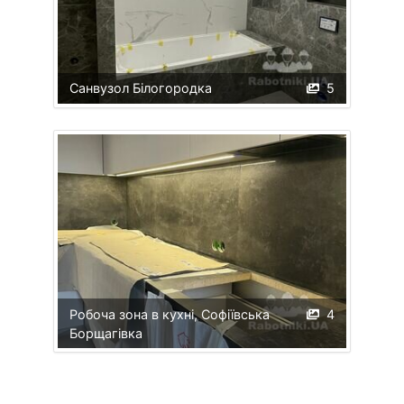
Санвузол Білогородка
5
Робоча зона в кухні, Софіївська
4
Борщагівка