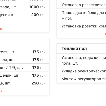
Установка разветвителя
тора, шт.
1000
грн
Прокладка кабеля для 
дения в
200
грн
м.пог.
Установка розетки ком
ны
Теплый пол
еля, шт.
175
грн
Установка, подключени
ля, шт.
175
грн
пола, шт.
 (ИПР), шт.
175
грн
Укладка электрическог
щении, шт.
175
грн
Монтаж регуляторов те
е, шт.
250
грн
ны