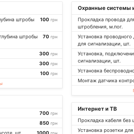
Охранные системы и
лубина штробы
100
Прокладка провода для
грн
штробления, м.пог.
 глубина штробы
70
Установка проводного 
грн
для сигнализации, шт.
300
Установка, подключени
грн
сигнализации, шт.
300
грн
Установка беспроводно
100
грн
Монтаж датчика контро
ны
Интернет и ТВ
700
грн
Прокладка кабеля без ш
850
грн
Установка розетки для 
соте, шт.
1000
грн