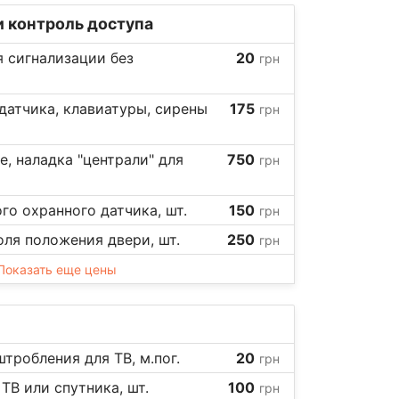
 контроль доступа
 сигнализации без
20
грн
датчика, клавиатуры, сирены
175
грн
е, наладка "централи" для
750
грн
го охранного датчика, шт.
150
грн
ля положения двери, шт.
250
грн
Показать еще цены
тробления для ТВ, м.пог.
20
грн
ТВ или спутника, шт.
100
грн