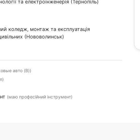
нології та електроінженерія (Тернопіль)
ий коледж, монтаж та експлуатація
цивільних (Нововолинськ)
ковые авто (B))
л)
ент
(маю професійний інструмент)