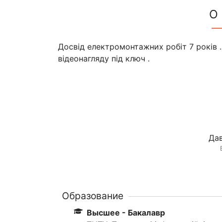
О
Досвід електромонтажних робіт 7 років 
відеонагляду під ключ .
Дав
Образование
Высшее - Бакалавр