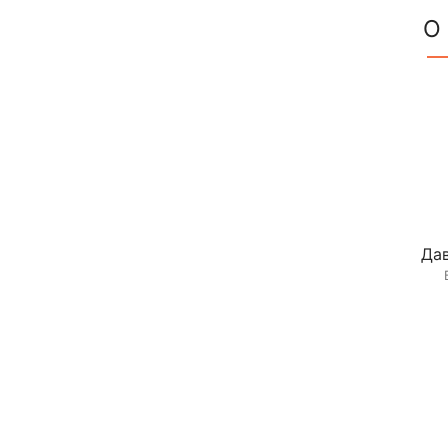
О
Дав