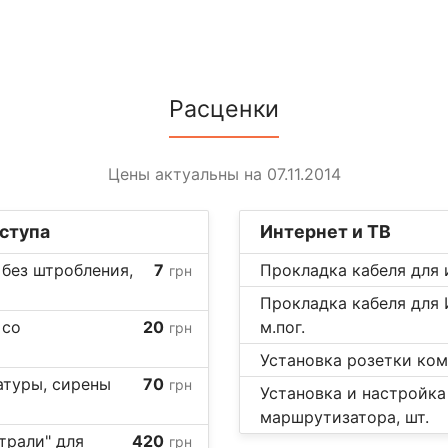
Расценки
Цены актуальны на 07.11.2014
ступа
Интернет и ТВ
 без штробления,
7
Прокладка кабеля для и
грн
Прокладка кабеля для 
 со
20
м.пог.
грн
Установка розетки ком
атуры, сирены
70
грн
Установка и настройка
маршрутизатора, шт.
трали" для
420
грн