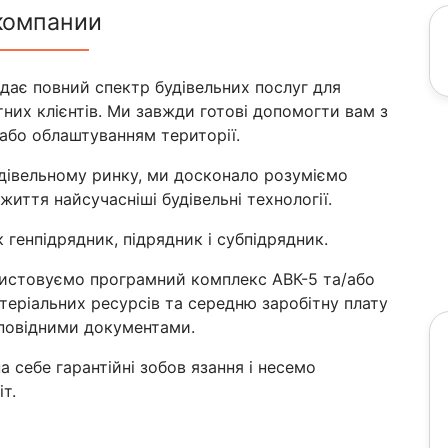
компании
адає повний спектр будівельних послуг для
них клієнтів. Ми завжди готові допомогти вам з
або облаштуванням території.
дівельному ринку, ми досконало розуміємо
життя найсучасніші будівельні технології.
генпідрядник, підрядник і субпідрядник.
ристовуємо програмний комплекс АВК-5 та/або
теріальних ресурсів та середню заробітну плату
дповідними документами.
а себе гарантійні зобов язання і несемо
т.