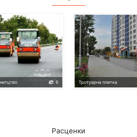
внитцтво
6
Тротуарна плитка
Расценки