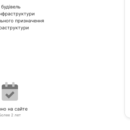
 будівель
 інфраструктури
льного призначення
фраструктури
но на сайте
Более 2 лет