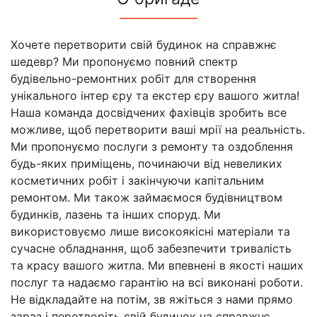
Хочете перетворити свій будинок на справжнє
шедевр? Ми пропонуємо повний спектр
будівельно-ремонтних робіт для створення
унікального інтер єру та екстер єру вашого житла!
Наша команда досвідчених фахівців зробить все
можливе, щоб перетворити ваші мрії на реальність.
Ми пропонуємо послуги з ремонту та оздоблення
будь-яких приміщень, починаючи від невеликих
косметичних робіт і закінчуючи капітальним
ремонтом. Ми також займаємося будівництвом
будинків, лазень та інших споруд. Ми
використовуємо лише високоякісні матеріали та
сучасне обладнання, щоб забезпечити тривалість
та красу вашого житла. Ми впевнені в якості наших
послуг та надаємо гарантію на всі виконані роботи.
Не відкладайте на потім, зв яжіться з нами прямо
зараз і перетворіть свій будинок на справжнє