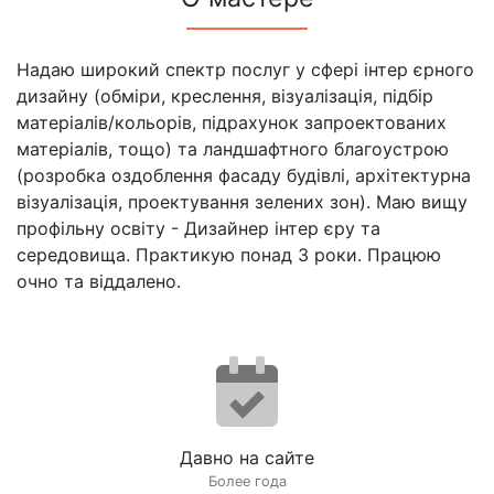
Надаю широкий спектр послуг у сфері інтер єрного
дизайну (обміри, креслення, візуалізація, підбір
матеріалів/кольорів, підрахунок запроектованих
матеріалів, тощо) та ландшафтного благоустрою
(розробка оздоблення фасаду будівлі, архітектурна
візуалізація, проектування зелених зон). Маю вищу
профільну освіту - Дизайнер інтер єру та
середовища. Практикую понад 3 роки. Працюю
очно та віддалено.
Давно на сайте
Более года