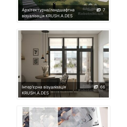
Архітектурна/ландшафтна
7
візуалізація KRUSH.A.DES
Інтер'єрна візуалізація
66
KRUSH.A.DES