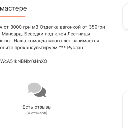
 мастере
юч от 3000 грн м3 Отделка вагонкой от 350грн
. Мансард. Беседки под ключ Лестницы
екю . Наша команда много лет занимается
воните проконсультируем *** Руслан
19rWcA51kNBNbYsHnXQ
Есть отзывы
(4 отзывов)