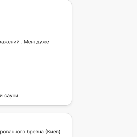
ражений . Мені дуже
и сауни.
ованного бревна (Киев)