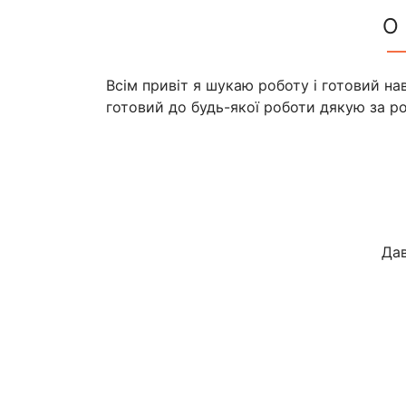
О
Всім привіт я шукаю роботу і готовий н
готовий до будь-якої роботи дякую за р
Дав