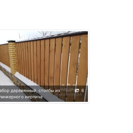
абор деревянный, столбы из
6
линкерного кирпича