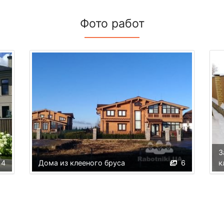
Фото работ
З
4
Дома из клееного бруса
6
к