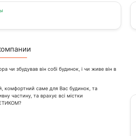
ны
компании
а чи збудував він собі будинок, і чи живе він в
ий, комфортний саме для Вас будинок, та
ну частину, та врахує всі містки
РЕТИКОМ?