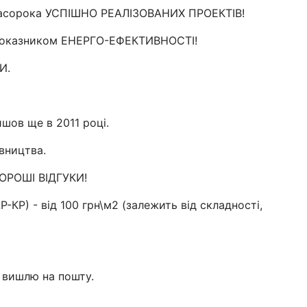
стасорока УСПІШНО РЕАЛІЗОВАНИХ ПРОЕКТІВ!
показником ЕНЕРГО-ЕФЕКТИВНОСТІ!
И.
ов ще в 2011 році.
вництва.
ХОРОШІ ВІДГУКИ!
-КР) - від 100 грн\м2 (залежить від складності,
о вишлю на пошту.