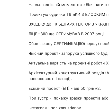
На сьогоднішній момент вже біля пяти
Проектую будинки ТІЛЬКИ З ВИСОКИМ 
ВХОДЖУ до ГІЛЬДІЇ АРХІТЕКТОРІВ УКРАЇН
ЛІЦЕНЗІЮ ще ОТРИМУВАВ В 2007 році.
Обов язкову СЕРТИФІКАЦІЮ(першу) пройш
Якісний проект- запорука успішного буді
Актуальна вартість на проектні роботи 
Архітектурний конструктивний розділ (АР
поверховості і площі).
Ескізний проект (ЕП) - від 50 грн/м2.
При зустрічі покажу зразки проектів аб
Інстаграм: igor_zanuzdanov