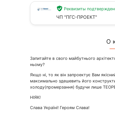
Реквизиты подтвержде
ЧП "ПГС-ПРОЕКТ"
О 
Запитайте в свого майбутнього архітектор
ньому?
Якщо ні, то як він запроектує Вам якісн
максимально здешевить його конструктив
холоду(промерзання) будучи лише ТЕО
НІЯК!
Слава Україні! Героям Слава!