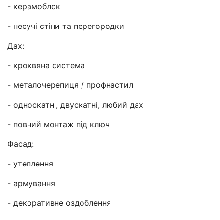
- керамоблок
- несучі стіни та перегородки
Дах:
- кроквяна система
- металочерепиця / профнастил
- односкатні, двускатні, любий дах
- повний монтаж під ключ
Фасад:
- утеплення
- армування
- декоративне оздоблення