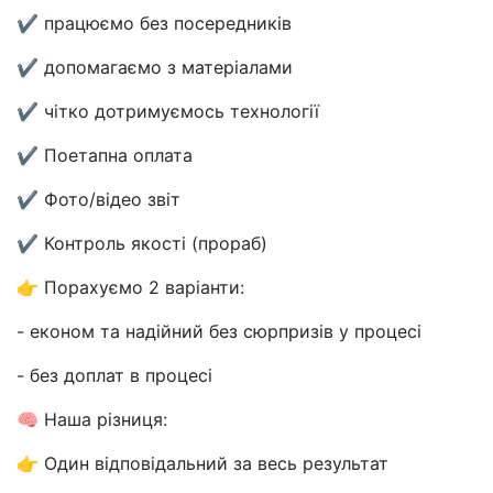
✔ працюємо без посередників
✔ допомагаємо з матеріалами
✔ чітко дотримуємось технології
✔ Поетапна оплата
✔ Фото/відео звіт
✔ Контроль якості (прораб)
👉 Порахуємо 2 варіанти:
- економ та надійний без сюрпризів у процесі
- без доплат в процесі
🧠 Наша різниця:
👉 Один відповідальний за весь результат