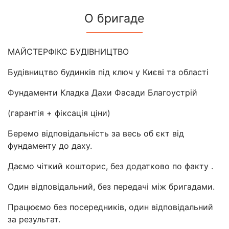
О бригаде
МАЙСТЕРФІКС БУДІВНИЦТВО
Будівництво будинків під ключ у Києві та області
Фундаменти Кладка Дахи Фасади Благоустрій
(гарантія + фіксація ціни)
Беремо відповідальність за весь об єкт від
фундаменту до даху.
Даємо чіткий кошторис, без додатково по факту .
Один відповідальний, без передачі між бригадами.
Працюємо без посередників, один відповідальний
за результат.