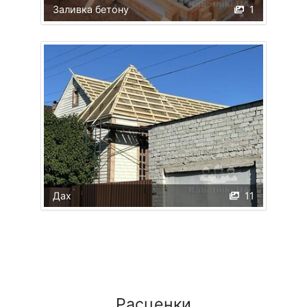
Заливка бетону
1
Дах
11
Расценки