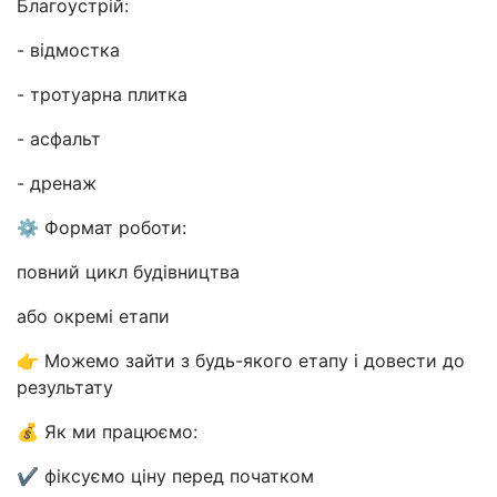
Благоустрій:
- відмостка
- тротуарна плитка
- асфальт
- дренаж
⚙️ Формат роботи:
повний цикл будівництва
або окремі етапи
👉 Можемо зайти з будь-якого етапу і довести до
результату
💰 Як ми працюємо:
✔ фіксуємо ціну перед початком