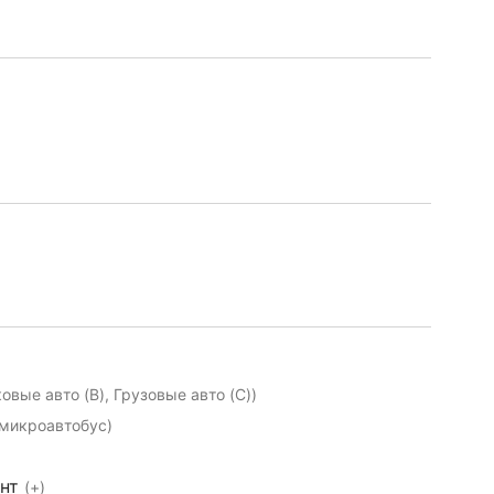
ковые авто (B), Грузовые авто (C))
микроавтобус)
ент
(+)