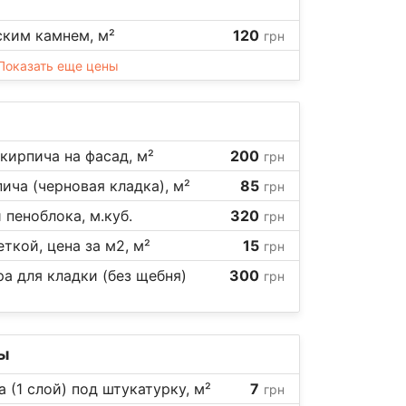
ским камнем, м²
120
грн
Показать еще цены
кирпича на фасад, м²
200
грн
ича (черновая кладка), м²
85
грн
 пеноблока, м.куб.
320
грн
ткой, цена за м2, м²
15
грн
а для кладки (без щебня)
300
грн
ы
а (1 слой) под штукатурку, м²
7
грн