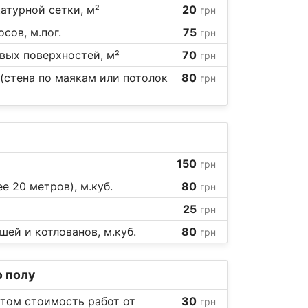
атурной сетки, м²
20
грн
сов, м.пог.
75
грн
вых поверхностей, м²
70
грн
(стена по маякам или потолок
80
грн
150
грн
е 20 метров), м.куб.
80
грн
25
грн
шей и котлованов, м.куб.
80
грн
 полу
итом стоимость работ от
30
грн