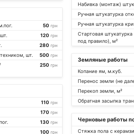
Набивка (монтаж) штук
Ручная штукатурка отко
Ручная штукатурка кри
.пог.
50
грн
Стартовая штукатурка 
шт.
120
грн
под правило), м²
.
280
грн
техником, шт.
500
грн
Земляные работы
/
250
грн
Копание ям, м.куб.
Перенос земли (не дале
Перекоп земли, м²
Обратная засыпка тран
110
грн
170
грн
Черновые работы по
пог.
130
грн
Стяжка пола с керамз
100
грн