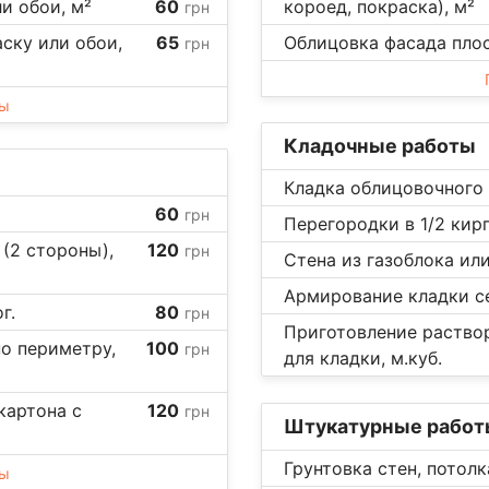
ли обои, м²
60
короед, покраска), м²
грн
ску или обои,
65
Облицовка фасада пло
грн
ны
Кладочные работы
Кладка облицовочного 
60
грн
Перегородки в 1/2 кирп
(2 стороны),
120
грн
Стена из газоблока или
Армирование кладки се
г.
80
грн
Приготовление раствор
о периметру,
100
грн
для кладки, м.куб.
картона с
120
грн
Штукатурные работ
Грунтовка стен, потолк
ны