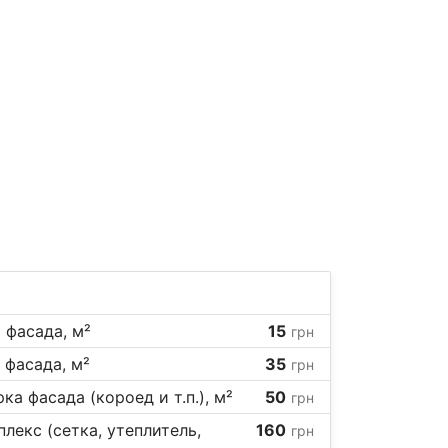
 фасада, м²
15
грн
 фасада, м²
35
грн
а фасада (короед и т.п.), м²
50
грн
лекс (сетка, утеплитель,
160
грн