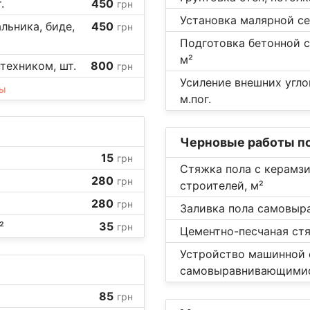
.
450
грн
Установка малярной се
льника, биде,
450
грн
Подготовка бетонной с
м²
техником, шт.
800
грн
Усиление внешних угл
ны
м.пог.
Черновые работы по
15
грн
Стяжка пола с керамз
280
грн
строителей, м²
280
грн
Заливка пола самовыр
²
35
грн
Цементно-песчаная стя
Устройство машинной
самовыравнивающимис
85
грн