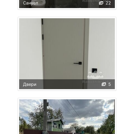
Сануел
22
Двери
5