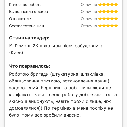
Качество работы
Отлично
Выполнение сроков
Отлично
Отношение
Отлично
Соответствие цен
Отлично
Отзыв на тендер:
Ремонт 2К квартири після забудовника
(Киев)
Что понравилось:
Роботою бригади (штукатурка, шпаклівка,
облицювання плиткою, встановлення ванни)
задоволений. Керівник та робітники люди не
конфліктні, чесні, свою роботу добре знають та
якісно її виконують, навіть трохи більше, ніж
домовлялися)) По термінах в мене поспіху не
було, тому все зробили вчасно.