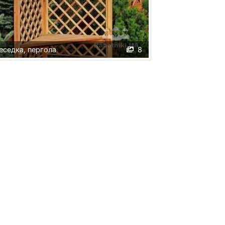
еседка, пергола
8