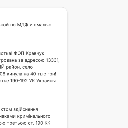
овкой по МДФ и эмалью.
стка! ФОП Кравчук
трована за адресою 13331,
 район, село
8 кинула на 40 тыс грн!
атье 190-192 УК Украины
актом здійснення
знаками кримінального
ю третьою ст. 190 КК