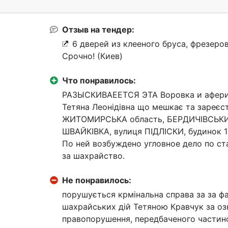
Отзыв на тендер:
6 дверей из клееного бруса, фрезер
Срочно! (Киев)
Что понравилось:
РАЗЫСКИВАЕЕТСЯ ЭТА Воровка и афери
Тетяна Леонідівна що мешкає та зареєс
ЖИТОМИРСЬКА область, БЕРДИЧІВСЬКИЙ
ШВАЙКІВКА, вулиця ПІДЛІСКИ, будинок 10
По ней возбуждено угловное дело по ст
за шахрайство.
Не понравилось:
порушується крмінальна справа за за ф
шахрайських дій Тетяною Кравчук за о
правопорушення, передбаченого частино