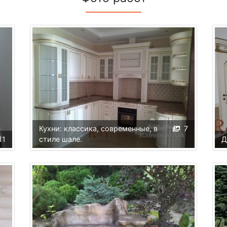
Кухни: классика, современные, в
7
11
стиле шале.
Д