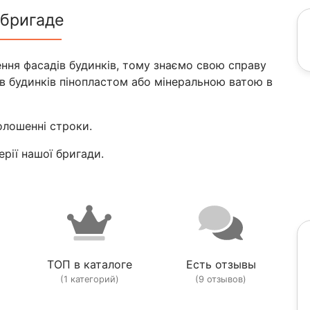
 бригаде
ення фасадів будинків, тому знаємо свою справу
ів будинків пінопластом або мінеральною ватою в
олошенні строки.
терії нашої бригади.
ТОП в каталоге
Есть отзывы
(1 категорий)
(9 отзывов)