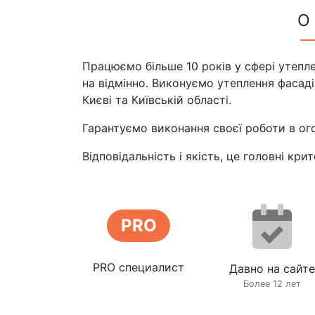
О
Працюємо більше 10 років у сфері утепл
на відмінно. Виконуємо утеплення фасад
Києві та Київській області.
Гарантуємо виконання своєї роботи в ог
Відповідальність і якість, це головні кри
PRO
PRO специалист
Давно на сайте
Более 12 лет