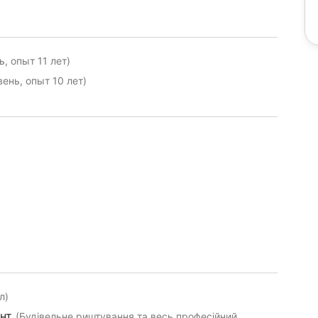
, опыт 11 лет)
ень, опыт 10 лет)
л)
ент
(Будівельне риштування та весь професійний