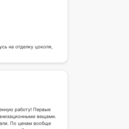
сь на отделку цоколя,
енную работу! Первые
ганизационными вещами.
али. По ценам вообще