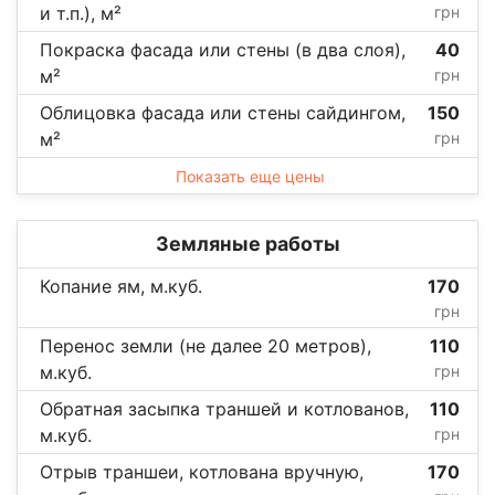
и т.п.), м²
грн
Покраска фасада или стены (в два слоя),
40
м²
грн
Облицовка фасада или стены сайдингом,
150
м²
грн
Показать еще цены
Земляные работы
Копание ям, м.куб.
170
грн
Перенос земли (не далее 20 метров),
110
м.куб.
грн
Обратная засыпка траншей и котлованов,
110
м.куб.
грн
Отрыв траншеи, котлована вручную,
170