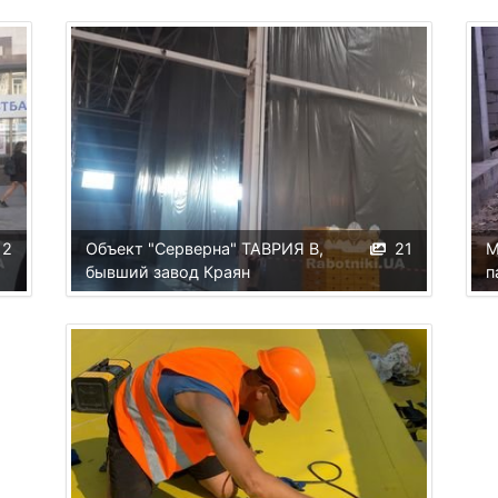
12
Объект "Серверна" ТАВРИЯ В,
21
М
бывший завод Краян
п