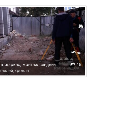
ет.каркас, монтаж сендвич
19
анелей,кровля