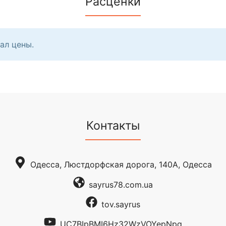
Расценки
ал цены.
Контакты
Одесса, Люстдорфская дорога, 140А, Одесса
sayrus78.com.ua
tov.sayrus
UC7BIpBMI6Hz32WzVOYepNpg