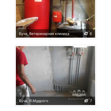
Буча, Ветеринарная клиника
6
Буча, Я.Мудрого
7