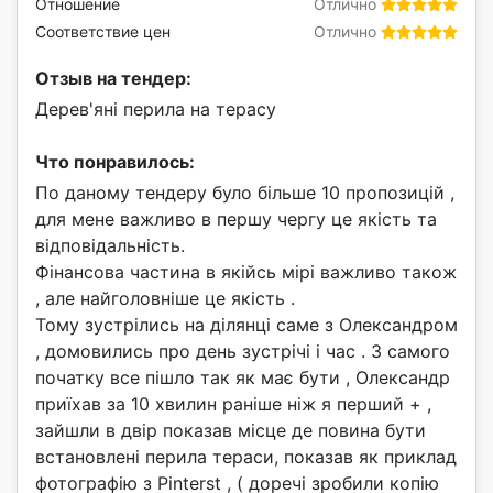
Отношение
Отлично
Соответствие цен
Отлично
Отзыв на тендер:
Дерев'яні перила на терасу
Что понравилось:
По даному тендеру було більше 10 пропозицій ,
для мене важливо в першу чергу це якість та
відповідальність.
Фінансова частина в якійсь мірі важливо також
, але найголовніше це якість .
Тому зустрілись на ділянці саме з Олександром
, домовились про день зустрічі і час . З самого
початку все пішло так як має бути , Олександр
приїхав за 10 хвилин раніше ніж я перший + ,
зайшли в двір показав місце де повина бути
встановлені перила тераси, показав як приклад
фотографію з Pinterst , ( доречі зробили копію