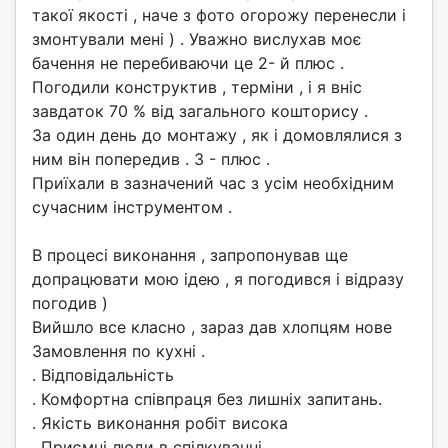
такої якості , наче з фото огорожу перенесли і
змонтували мені ) . Уважно вислухав моє
бачення не перебиваючи це 2- й плюс .
Погодили конструктив , терміни , і я вніс
завдаток 70 % від загального кошторису .
За один день до монтажу , як і домовлялися з
ним він попередив . 3 - плюс .
Приїхали в зазначений час з усім необхідним
сучасним інструментом .
В процесі виконання , запропонував ще
допрацювати мою ідею , я погодився і відразу
погодив )
Вийшло все класно , зараз дав хлопцям нове
Замовлення по кухні .
. Відповідальність
. Комфортна співпраця без лишніх запитань.
. Якість виконання робіт висока
. Приємні люди в спілкуванні