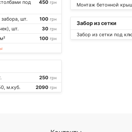
столбами под
450
грн
Монтаж бетонной крышк
забора, шт.
100
грн
Забор из сетки
ек), шт.
30
грн
Забор из сетки под клю
 м²
100
грн
ны
.
250
грн
0, м.куб.
2090
грн