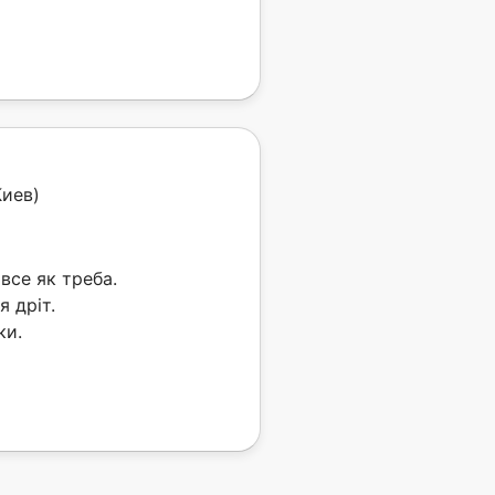
Киев)
все як треба.
 дріт.
ки.