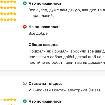
Что понравилось:
Все супер, дуже вам дякую, швидко та я
задоволений.
Не понравилось:
Все добре
Общие выводы:
Приїхали як і обіцяли, зробили все швид
привезли з собою дрібні деталі щоб не в
постійне по роботі, ціни такі як домови
Отзыв на тендер:
Виконати монтаж електрики (Киев)
шо
Что понравилось: