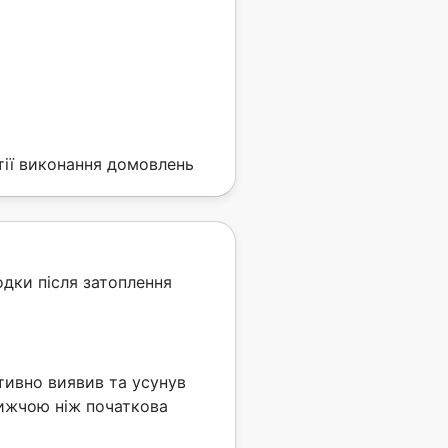
нтії виконання домовлень
одки після затоплення
тивно виявив та усунув
нижчою ніж початкова