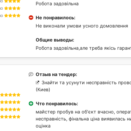
шо
Робота задовільна
шо
шо
Не понравилось:
Не виконали умови усного домовлення
Общие выводы:
Робота задовільна,але треба якісь гара
Отзыв на тендер:
Знайти та усунути несправність пров
(Киев)
Что понравилось:
майстер пробув на об'єкт вчасно, опера
несправність, фінальна ціна виявилась 
оцінка