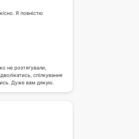
кісно. Я повністю
ко не розтягували,
ідволікатись, спілкування
лись. Дуже вам дякую.