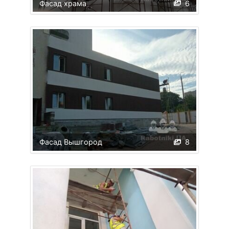
Фасад храма
6
Фасад Вышгород
8