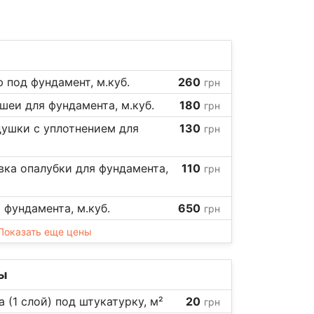
 под фундамент, м.куб.
260
грн
шеи для фундамента, м.куб.
180
грн
душки с уплотнением для
130
грн
вка опалубки для фундамента,
110
грн
 фундамента, м.куб.
650
грн
Показать еще цены
ы
а (1 слой) под штукатурку, м²
20
грн