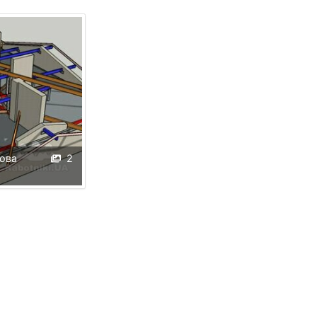
ова
2