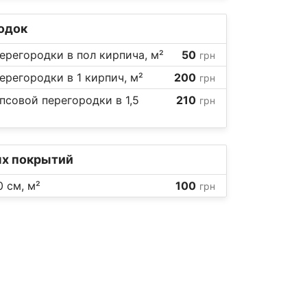
родок
регородки в пол кирпича, м²
50
грн
регородки в 1 кирпич, м²
200
грн
псовой перегородки в 1,5
210
грн
х покрытий
 см, м²
100
грн