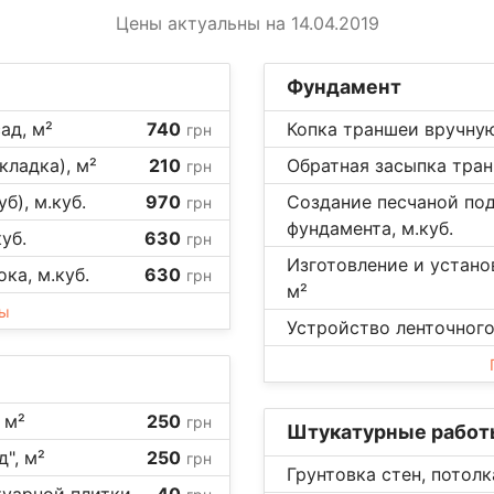
Цены актуальны на 14.04.2019
Фундамент
ад, м²
740
Копка траншеи вручную
грн
кладка), м²
210
Обратная засыпка тран
грн
б), м.куб.
970
Создание песчаной по
грн
фундамента, м.куб.
уб.
630
грн
Изготовление и устано
ка, м.куб.
630
грн
м²
ны
Устройство ленточного
 м²
250
грн
Штукатурные работ
", м²
250
грн
Грунтовка стен, потолк
уарной плитки,
40