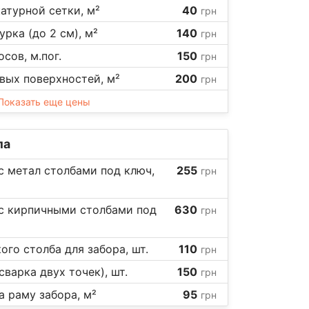
атурной сетки, м²
40
грн
рка (до 2 см), м²
140
грн
сов, м.пог.
150
грн
вых поверхностей, м²
200
грн
Показать еще цены
ла
с метал столбами под ключ,
255
грн
 с кирпичными столбами под
630
грн
ого столба для забора, шт.
110
грн
варка двух точек), шт.
150
грн
 раму забора, м²
95
грн