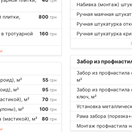
грн
Набивка (монтаж) штук
Ручная маячная штукату
 плитки,
800
грн
Ручная штукатурка отко
 в тротуарной
160
Ручная штукатурка кри
грн
ны
Забор из профнасти
Забор из профнастила 
роид), м²
55
м²
грн
оид), м²
95
Забор из профнастила
грн
ключ, м²
астикой), м²
70
грн
Установка металлическ
улоны), м²
100
грн
Рама забора (порезка+с
 (мастикой), м²
80
грн
Монтаж профнастила на
ны