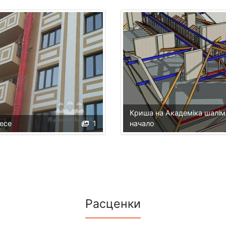
Криша на Академіка шалім
есе
1
начало
Расценки