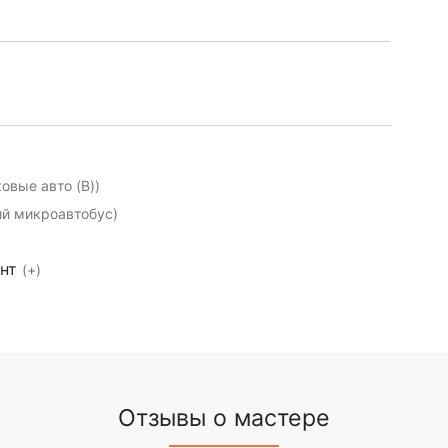
ковые авто (B))
й микроавтобус)
ент
(+)
Отзывы о мастере