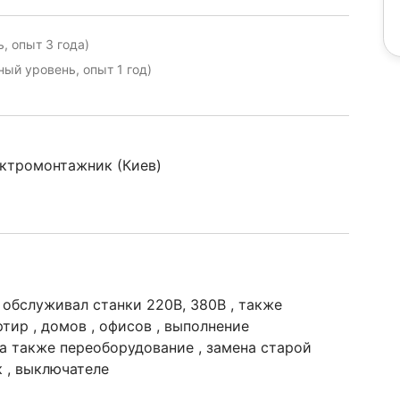
, опыт 3 года)
ый уровень, опыт 1 год)
ектромонтажник (Киев)
 обслуживал станки 220В, 380В , также
ир , домов , офисов , выполнение
 а также переоборудование , замена старой
 , выключателе