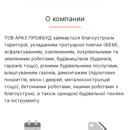
О компании
ТОВ АРАЗ ПРОФБУД займається благоустроєм
територій, укладанням тротуарної плитки (ФЕМ),
асфальтуванням, озелененням, покрівельними та
земляними роботами, будівництвом (будинків,
гаражів тощо), різними будівельними послугами,
влаштуванням газонів, демонтажем (підлогових
покриттів, вікон і дверей, металоконструкцій
тощо), бетонними роботами, іншими роботами з
благоустрою, а також орендою будівельної техніки
та інструменту.