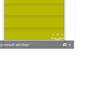
ухонный айсберг
4