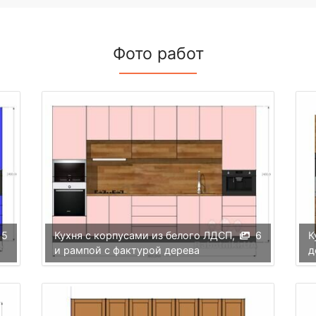
Фото работ
5
Кухня с корпусами из белого ЛДСП,
6
К
и рампой с фактурой дерева
д