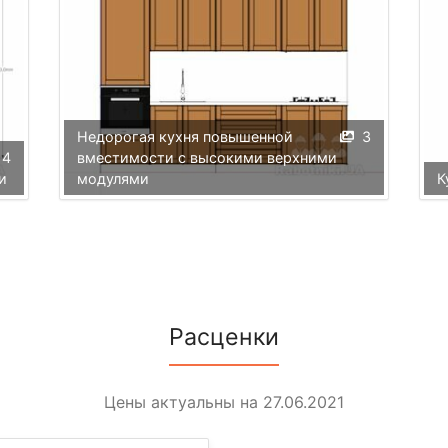
Недорогая кухня повышенной
3
4
вместимости с высокими верхними
и
модулями
К
Расценки
Цены актуальны на 27.06.2021