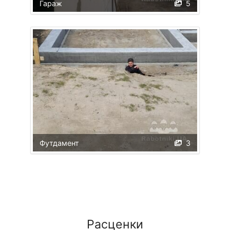
Гараж
5
Футдамент
3
Расценки