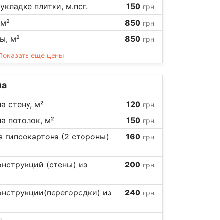
укладке плитки, м.пог.
150
грн
 м²
850
грн
ы, м²
850
грн
Показать еще цены
на
а стену, м²
120
грн
а потолок, м²
150
грн
 гипсокартона (2 стороны),
160
грн
нструкций (стены) из
200
грн
онструкции(перегородки) из
240
грн