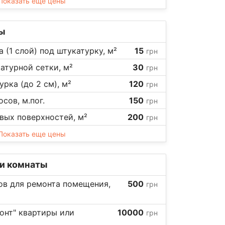
Показать еще цены
ы
а (1 слой) под штукатурку, м²
15
грн
атурной сетки, м²
30
грн
рка (до 2 см), м²
120
грн
сов, м.пог.
150
грн
вых поверхностей, м²
200
грн
Показать еще цены
ли комнаты
ов для ремонта помещения,
500
грн
онт" квартиры или
10000
грн