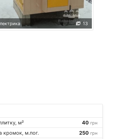
лектрика
13
плитку, м²
40
грн
 кромок, м.пог.
250
грн