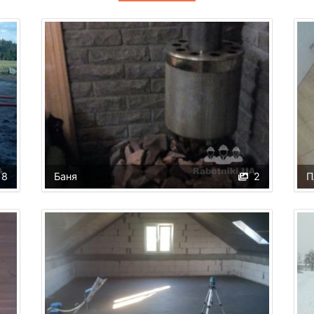
18
Баня
2
П