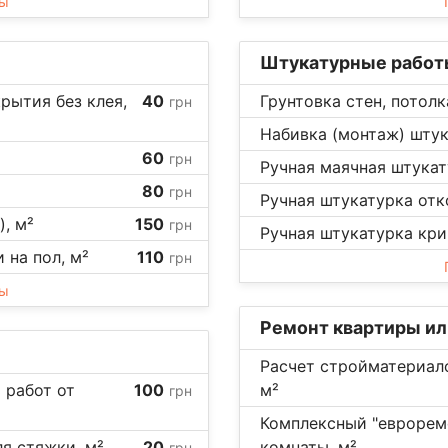
ны
Штукатурные работ
рытия без клея,
40
Грунтовка стен, потолк
грн
Набивка (монтаж) штук
60
грн
Ручная маячная штукату
80
грн
Ручная штукатурка отко
), м²
150
грн
Ручная штукатурка кри
 на пол, м²
110
грн
ны
Ремонт квартиры и
Расчет стройматериал
 работ от
100
м²
грн
Комплексный "еврорем
я стяжки, м²
20
комнаты, м²
грн