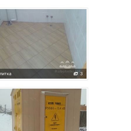
литка
3